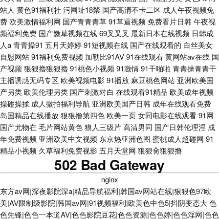
站人
黄色91福利社
污网址18禁
国产高清不卡二区
成人午夜视频免
费
欧美激情福利网
国产青青青草
91草逼视频
免费看片日韩
午夜视
频福利免费
国产嫩草视频在线
69叉叉叉
最新日本在线视频
日韩成
人a
青青操91
五月天婷婷
91短视频在线
国产在线观看的
白丝美女
自慰网站
91福利免费视频
加勒比91AV
91在线观看
黄网站av在线
国
产视频
狠狠擼狠狠擼
91桃色小视频
91激情
91干啪啪
青青操青青干
主播诱惑无码专区
欧美视频电影
91播放
麻豆桃色网站
亚洲欧美国
产另类
欧美伦理另类
国产刺激对白
在线观看91精品
欧美成年视频
操碰操揉
成人微拍福利导航
亚洲欧美国产日韩
成年在线观看免费
岛国精品在线播放
狠狠撸第四色
欧美一页
女同电影在线观看
91网
国产尤物在
毛片网站黄色
狼人三级片
高清男同
国产日韩伦理淫
成
年免费视频
亚洲欧美中文视频
东京热亚洲色图
蜜桃成人超碰网
91
精品小视频
久草福利免费视影
五月天堂网
狠狠肏狠狠撸
502 Bad Gateway
nginx
东方av网|深夜影院深a|精品导航福利|韩国av网站在线|狠狠色97欧
美|AV限制级影院|韩国av网|91视频福利|欧美色中色5|抖阴变态大
色
色先锋|色色一本道AV|色色影院豆花|色色资源|色色婷|色色淫网|色色