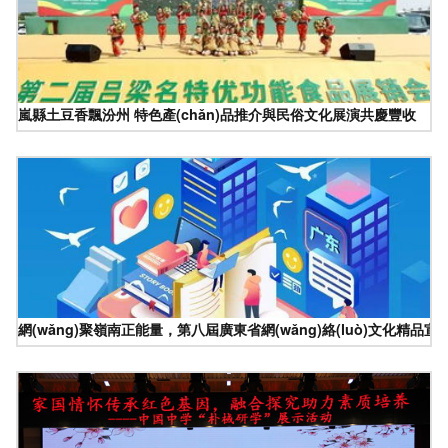
嵐縣土豆香飄汾州 特色產(chǎn)品推介與民俗文化展演共慶豐收
網(wǎng)聚嶺南正能量，第八屆廣東省網(wǎng)絡(luò)文化精