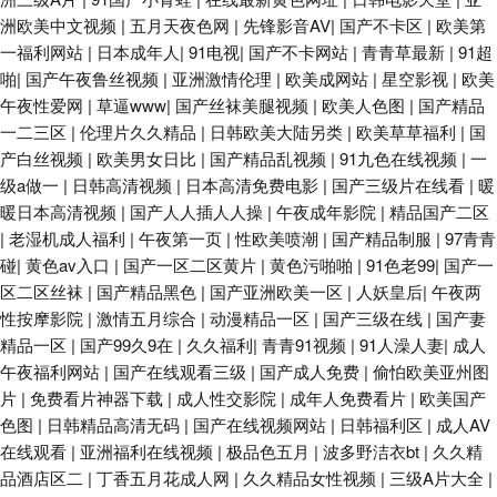
洲欧美中文视频
|
五月天夜色网
|
先锋影音AV
|
国产不卡区
|
欧美第
一福利网站
|
日本成年人
|
91电视
|
国产不卡网站
|
青青草最新
|
91超
啪
|
国产午夜鲁丝视频
|
亚洲激情伦理
|
欧美成网站
|
星空影视
|
欧美
午夜性爱网
|
草逼www
|
国产丝袜美腿视频
|
欧美人色图
|
国产精品
一二三区
|
伦理片久久精品
|
日韩欧美大陆另类
|
欧美草草福利
|
国
产白丝视频
|
欧美男女日比
|
国产精品乱视频
|
91九色在线视频
|
一
级a做一
|
日韩高清视频
|
日本高清免费电影
|
国产三级片在线看
|
暖
暖日本高清视频
|
国产人人插人人操
|
午夜成年影院
|
精品国产二区
|
老湿机成人福利
|
午夜第一页
|
性欧美喷潮
|
国产精品制服
|
97青青
碰
|
黄色av入口
|
国产一区二区黄片
|
黄色污啪啪
|
91色老99
|
国产一
区二区丝袜
|
国产精品黑色
|
国产亚洲欧美一区
|
人妖皇后
|
午夜两
性按摩影院
|
激情五月综合
|
动漫精品一区
|
国产三级在线
|
国产妻
精品一区
|
国产99久9在
|
久久福利
|
青青91视频
|
91人澡人妻
|
成人
午夜福利网站
|
国产在线观看三级
|
国产成人免费
|
偷怕欧美亚州图
片
|
免费看片神器下载
|
成人性交影院
|
成年人免费看片
|
欧美国产
色图
|
日韩精品高清无码
|
国产在线视频网站
|
日韩福利区
|
成人AV
在线观看
|
亚洲福利在线视频
|
极品色五月
|
波多野洁衣bt
|
久久精
品酒店区二
|
丁香五月花成人网
|
久久精品女性视频
|
三级A片大全
|