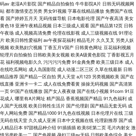
码av
老湿A片影院
国产精品自拍偷拍
牛牛影院A片
日韩无码视频网
站
都市激情变态另类
男女91视频
字幕在线精品播放
免费国产在线
看
国产婷婷五月天
无码传媒导航
日本电影伦理
国产午夜高清
美女
黄色18
亚洲午夜精品视频
日本三级成人观看
国产精品第12页
日韩
午夜场
成人视频高清免费
伦理在线影视
成人三级视频在线
91理论
片
欧美日韩性爱福利
av午夜探花福利
精品毛片
久久叉叉
另类人妖
视频
欧美熟妇穴视频
丁香五月V国产
日韩黄色网址
豆花福利视频
轮理片自拍偷拍
日韩欧美美女视频
欧美A级黄色影院
丁香影视五月
花
福利视频电影久久
污污污污免费
91金典免费
欧美三级日本
成人
在线吃瓜网站
成人岛国影院
成人动漫二区三区
久草在线最新
日韩
精品推荐
国产精品一区自拍
男人天堂
a片123
另类视频欧美
国产在
线直播
亚洲卡一卡二
成人在线免费看黄
操操无码视频
国产高清第
一页
91国产在线播放
国产女人夜夜做
国产在线小视频
91com
91豆
花成人
哪里有A片网址
精产国品
香蕉视频国产精品
91九色福利
成
人国产无线视
欧美日韩性生活片
国产伦理剧
国产精品无套无码
成
年人网站免费
国产精品1000
91九色在线视频
日本伦理片在线
三级
无码在线天堂
久久成人亚洲
日本中文视频在线
伦理剧推荐
国产成
人精品日本
97甜桃品种介绍
91插插插
欧美SE第二页
毛片内射女
激
情另类欧美一二
国产色视频
孕妇三级av无码
日韩欧美色综合
美女