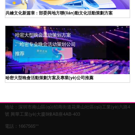
共繪文化新篇章 : 部委與地方聯(lián)動文化活動策劃方案
哈密大型晚會活動策劃方案及專業(yè)公司推薦
地址：深圳市南山區(qū)招商街道花果山社區(qū)工業(yè)六路4
號 興華工業(yè)大廈8棟AB座4AB-403
電話：1667565**