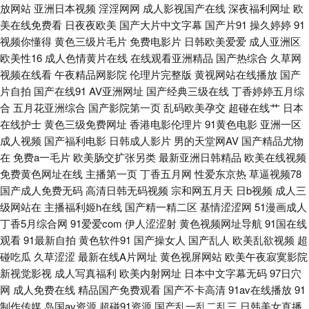
午夜激情普通户 超碰97综合在线 色香焦尹人网 香蕉视频在线网站 日韩精品
放网站
亚洲日本视频
淫淫网网
成人影视国产在线
深夜福利网址
欧
美在线免费看
日夜夜欧美
国产大片中文字幕
国产片91
操久婷婷
91
视频你懂得
黄色三级片毛片
免费电影片
日韩欧美爱爱
成人亚洲区
第6 欧美三区精品视频 91部免费电影 91TV精品 日韩av欧美 岛国黄色免费在
欧美性16
成人色情黄片在线
在线观看亚洲精品
国产热综合
久草网
视频在线看
午夜精品网影院
伦理片完整版
黄视网站在线播放
国产
线 韩国av理论午夜 午夜福制 国产自自免费 肏屄片区 91av 另类女同 AV福利
片自拍
国产在线91
AV亚洲网址
国产经典三级在线
丁香婷婷五月综
合
五月花亚洲综合
国产影院第一页
乱码欧美孕交
超碰在线艹
日本
在线播放 91福利导航 久久免费二区 91黑丝高跟后入 国产91视频在线 熟女
在线护士
黄色三级免费网址
香港电影伦理片
91黄色电影
亚洲一区
成人视频
国产福利电影
日韩成人影片
男的天堂网AV
国产精品尤物
福利导航 91户外露出 亚洲综合春 三级三级AV导航 欧美三级色图 91豆花解
在
免费a一毛片
欧美肠交扩张另类
最新亚洲日韩精品
欧美在线视频
免费黄色网址在线
主播第一页
丁香五月网
性爱东京热
草逼视频78
析 欧美黄色大片 豆花社区视频图片 超碰人人艹 久久草超碰 婷婷色播天堂 国
国产成人免费无码
高清日韩无码视频
宗和网五月天
日b视频
成人三
级网站在
主播福利姬h在线
国产精一精二区
基情涩涩网
51漫画成人
产黄色高清网站 亚洲黄色网址大全 福利社性交A片 日韩乱轮视频 涩涩色导
丁香5月综合网
91爱爱com
伊人涩涩射
黄色视频网址导航
91国在线
观看
91最新自拍
黄色软件91
国产操女人
国产乱人
欧美乱欲视频
超
航 午夜肏屄网 WWWWWW色 韩国AV网2 国产91精 俺去也最新 国家密码2
碰吃瓜
久草涩涩
最新在线A片网址
黄色视屏网站
欧美午夜寂寞影院
新视觉影视
成人写真福利
欧美内射网址
日本中文字幕无码
97日穴
久久草草热国产 听听深爱激情网 97超碰人人操射 变态另类无码 国产呦交精
网
成人免费在线
精品国产免费观看
国产不卡高清
91av在线播放
91
制作传媒
岛国av资源
超碰91资源
国产乱一乱二乱三
日韩美女直播