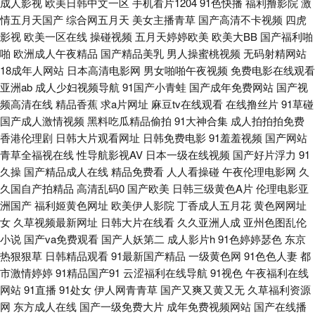
成人影视
欧美日韩中文一区
手机看片1204
91色快播
福利撸影院
激
97资超碰在线 麻豆有码视频 日韩深夜视频 日本网站www 人人射人人 变态
情五月天国产
综合网五月天
美女主播青草
国产高清不卡视频
四虎
影视
欧美一区在线
操碰视频
五月天婷婷欧美
欧美大BB
国产福利啪
AV网站 日本韩国颜射 老司机性爰视频 久草手机在线观看 91美眉网 91黑料9
啪
欧洲成人午夜精品
国产精品美乳
男人操蜜桃视频
无码射精网站
18成年人网站
日本高清电影网
男女啪啪午夜视频
免费电影在线观看
色在线 超碰人人乐 91诱惑 亚洲色图传媒 欧美岛国123 豆花视频在线观看
亚洲ab
成人少妇视频导航
91国产小青蛙
国产成年免费网站
国产视
频高清在线
精品香蕉
求a片网址
麻豆tv在线观看
在线撸丝片
91草碰
91sefuo 国产91电影 日韩无码网址 激情avav 日韩中文欧美 91黑丝变态 伊
国产成人激情视频
黑料吃瓜精品偷拍
91大神合集
成人拍拍拍免费
香港伦理剧
日韩大片观看网址
日韩免费电影
91羞羞视频
国产网站
人综合久久艹 在线超碰 免费在线成人网 国产喷水自拍 黄色视屏观看一区 亚
青草全福视在线
性导航影视AV
日本一级在线视频
国产好片浮力
91
久操
国产精品成人在线
精品免费看
人人看操碰
午夜伦理电影网
久
州性在线 日本人人操 成人的性生注 91工厂熟女露脸 欧美自慰一区 九九热
久国自产拍精品
高清乱码0
国产欧美
日韩三级黄色A片
伦理电影亚
洲国产
福利姬黄色网址
欧美伊人影院
丁香成人五月花
黄色网网址
WWww 日韩无遮挡免费 福利社嫩草一二 欧美在线A∨ 超碰97com 少妇一二
女
久草视频最新网址
日韩大片在线看
久久亚洲人成
亚州色图乱伦
小说
国产va免费观看
国产人妖第二
成人影片h
91色婷婷瑟色
东京
区 豆花传媒网官网 aaAV成人看片 ab片免费观看 www日本高清 日韩有码视
热狠狠草
日韩精品观看
91最新国产精品
一级黄色网
91色色人妻
都
市激情婷婷
91精品国产91
云涩福利在线导航
91视色
午夜福利在线
频网 人人骑人人妻 操碰在线看 日韩理伦中文字幕 国产91精品密 操操人人
网站
91直播
91处女
伊人网青青草
国产又爽又黄又无
久草福利资源
网
东方成人在线
国产一级免费大片
成年免费视频网站
国产在线播