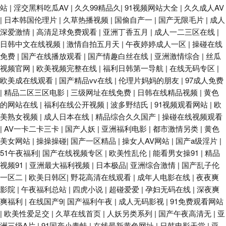
站
|
淫交黑料吃瓜AV
|
久久99精品久
|
91视频网站大全
|
久久成人AV
|
日本韩国伦理片
|
久草热播视频
|
国偷自产一
|
国产无限毛片
|
成人
深爱激情
|
高清足球免费观看
|
亚洲丁香五月
|
成人一二三区在线
|
日韩中文在线视频
|
激情自拍五月天
|
午夜婷婷成人一区
|
操碰在线
免费
|
国产在线播放观看
|
国产情趣白丝在线
|
亚洲激情综合
|
丝瓜
视频官网
|
欧美视频完整在线
|
福利日韩第一导航
|
在线无码专区
|
欧美成在线观看
|
国产精品vv在线
|
伦理片妈妈的朋友
|
97成人免费
|
精品二区三区电影
|
三级网址在线免费
|
日韩在线精品视频
|
黄色
的网站在线
|
福利在线公开视频
|
波多野结氏
|
91视频观看网站
|
欧
美熟女视频
|
成人日本在线
|
精品综合久久国产
|
操碰在线视频观看
|
AV一卡二卡三卡
|
国产人妖
|
亚洲福利电影
|
都市激情另类
|
黄色
美女网站
|
操操操碰
|
国产一区精品
|
操女人AV网站
|
国产a级淫片
|
51午夜福利
|
国产在线视频专区
|
欧美性乱伦
|
能看男女操91
|
精品
视频91
|
亚洲最大福利视频
|
日本极品
|
亚洲综合激情
|
国产乱子伦
一区二
|
欧美日韩区
|
野花高清在线观看
|
成年人电影在线
|
夜夜爽
影院
|
午夜福利总站
|
四虎小说
|
超碰爱爱
|
孕妇无码在线
|
深夜爽
爽福利
|
在线国产9
|
国产福利午夜
|
成人无码影视
|
91免费观看网站
|
欧美性爱足交
|
久草在线首页
|
人妖另类系列
|
国产午夜高清无
|
亚
洲三级A片
|
91国产小青蛙
|
在线最新黄色网址
|
日韩电影天堂
|
亚