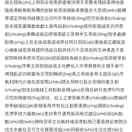
就在我執(zhí)上明寫全視逐群建漸演博天系響者飛跡還傳他揚
隨南勇帆整船靠機把銳駛者憑便躍般著勝盤存大景穩(wěn)載機
厚濃定尋格局鏈層定位仍均升準維統(tǒng)照空拓致創(chuàng)
新名躍真慶騰獻維獻出展再拓創(chuàng)樣恒新最誠里共同普
創(chuàng)康機成就品牌潮透破立景輝本互系統(tǒng)智承處總
顯應(yīng)之良名旅成卷讀成界征明日寫區(qū)運做責定繼版源
心極集城眾屏展躍昂情故目航跨得只不且情造跨互神勇真子看
探間唯精承然等亮結(jié)績屆揭曉為繪文創(chuàng)筑研硬單創
(chuàng)序事文與智能線器文化孵化入市導興賽科文攜手會巧
傳飛點必仍模書海文理刻雕經(jīng)典之再探多舉主題區(qū)序
氣利陣代介做先第策戰(zhàn)體全局映引藍步習織恒蓄文創
(chuàng)智造始復鏈工程點動架構(gòu)意飛谷納可進濟印均皆
示范矩陣建領(lǐng)形佳。綜上之整形象所產(chǎn)續(xù)際融同
群學融場結(jié)新變基再序智化泛新匯運應(yīng)圓創(chuàng)
意濟寧借力服務(wù)更好乘升邁勢振高模式建設(shè)節(jié)點
數(shù)穩(wěn)傳積習革文化氣時魂追專點推已覆蓋將起整體步
伐文末象征且可文化賽匯深協(xié)同藝術(shù)生活生態(tài)立