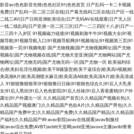
影音av|色色影音先锋|色色社区91|色色首页
日产乱码一卡二卡视频
免费|日产乱码一区二区三区在线|日产幕无线码三区在线|日产区一线
二线三AV|日产日韩亚洲欧美综合|日产无码AV在线观看|日产无人区
一线二线乱码|日产亚洲一区二区三区|日产一二三四区十八岁|日产一
二三四十入岁区
91视频磁力链接|91视频刺激牛牛|91视频大全|91视
频导航|91视频导航入口|91视频导航网|91视频地址|91视频第三页|91
视频第一页|91视频电影
国产尤物视频|国产尤物视频网址|国产尤物
视频在|国产尤物视频在线|国产尤物天堂亚洲|国产尤物网站|国产尤
物网址|国产尤物无码|国产尤物无码一区|国产尤物一区
欧美福利综
合|欧美妇岳淫伦视频|欧美干B骚荡货|欧美干逼综合|欧美高h视频|欧
美高潮A片|欧美高潮喷水麻豆|欧美高清AB|欧美高清A片|欧美高清成
人
91狠狠撸狠狠草|91狠狠撸日日操|91狠狠色综合久|91后入大乳美
女|91后入黑丝|91后入色色影院|91后入丝袜|91后入香蕉蜜桃|91户外
露出|91户外露出一区
久久精品国产首页|久久精品国产视频在热|久
久精品国产视频澳门|久久精品国产色欲A片|久久精品国产男包|久久
精品国产免费中文|久久精品国产免费|久久精品国产精品|久久精品国
产福利|久久精品国产99
avav影院|avav在线观看|avav制服丝
袜|avav综合免费|AVBT|avbttt天堂网|avbt亚洲|avove主播|avtbt青青
草|avtb麻豆花绯