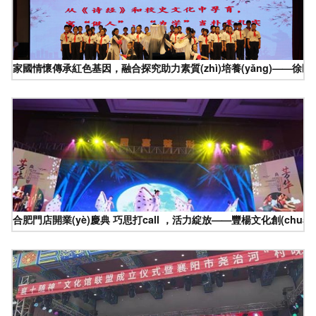
家國情懷傳承紅色基因，融合探究助力素質(zhì)培養(yǎng)——徐
合肥門店開業(yè)慶典 巧思打call ，活力綻放——豐楊文化創(chuà