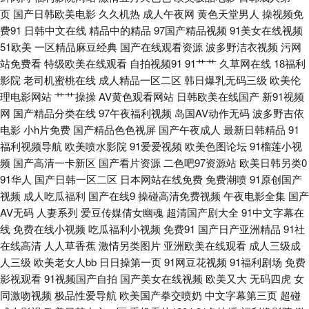
洲操逼图片网 91超碰人人 大香蕉就去干 在线a久青草视频 亚洲伊人1页 三级
页
国产日韩欧美电影
久久机热
成人午夜网
黄色天堂男人
操视频免
费91
日韩中文在线
精品中的精品
97国产精品视频
91美女在线视频
另类激情 久草涩涩 自拍超碰人 91影院在线 国产夫妻3P视频 欧洲三级片 av
51欧美
一区精品麻豆经典
国产在线观看资源
波多野洁衣视频
污网
站免费看
特级欧美在线观看
自拍视频91
91艹艹
久草网在线
18福利
性爱在观看 五月天狼友 91极品探花 91福利导 久草久草视频视频 丁香五月网
影院
老司机蜜桃在线
成人精品一区二区
韩日爆乳无码三级
欧美伦
理电影网站
艹艹操操
AV黄色观看网站
日韩欧美在线国产
新91视频
站 第一婷婷基地 亚洲欧美性交 五月丁香成人网 狠狠撸视频网 岛国肏逼在线
网
国产精品分类在线
97午夜福利视频
岛国AV动作无码
波多野吉依
电影
小h片免费
国产精品色色视屏
国产午夜成人
最新日韩精品
91
91人妻成人专区 黄色香蕉 欧美人人色 一本道做爱 欧美福利网站 av噜噜成人
福利视频导航
欧美喷水影院
91爱爱视频
欧美色图论坛
91榴莲小视
频
国产高清一卡新区
国产看片资源
二色吧97资源站
欧美日韩另类0
网 女同肛交综合网 91P社区入口 九九福利视频导航 AAaV在线电影 亚洲伊
91华人
国产日韩一区二区
日本网站在线免费
免费潮喷
91原创国产
视频
成人吃瓜福利
国产在线9
操碰高清免费视频
午夜电影全集
国产
人网站 91爱搞屄 亚洲国产欧美另类 狼友91 91社视频神马 91ncom视频 欧
AV无码
人妻系列
爱豆传媒倩女幽魂
超清国产剧大全
91中文字幕在
线
免费在线小视频
吃瓜福利小视频
免费91
国产日产亚洲精品
91社
在线高清
人人草香蕉
激情另类图片
亚洲欧美在线观看
成人三级成
美成人情品18 深夜激情影院 91蜜桃传媒一区 欧美黑人天堂网 日韩黄视 国产
人三级
欧美老女人bb
日日操第一页
91网豆花视频
91福利剧场
免费
影视观看
91视频国产自拍
国产美女在线视频
欧美又大
无码四虎
女
成人精 天天操天天添 激情五月天宗合 日韩国无码 日本叼嘿片 国产精品伊人
同激吻视频
极品性爱导航
欧美国产拳交喷奶
中文字幕第三页
超碰