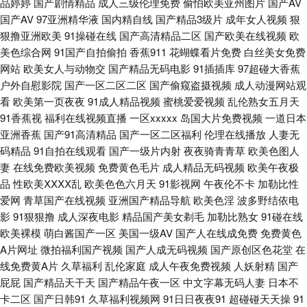
品婷婷
国产剧情精品
成人三级伦理免费
偷怕欧美亚州图片
国产AV
国产AV
97亚洲精华液
国内精自线
国产精品3级片
成年女人视频
狠
狠撸亚洲欧美
91操碰在线
国产高清精品二区
国产欧美在线视频
欧
站 午夜福利剧院 男人天堂狠狠操 福利姬极品导航 不卡性爱网 日本激情网 中
美色综合网
91国产自拍偷拍
香蕉911
花蝴蝶看片免费
白丝美女免费
网站
欧美女人与动物交
国产精品无码电影
91插插库
97超碰大香蕉
文字幕的91 国产精品黄色网 精品亚洲第一夜 欧美人妖屄 久久伊人成人 91海
户外自慰影院
国产一区二区二区
国产偷窥盗摄视频
成人动漫网站观
看
欧美第一页夜夜
91成人精品视频
蜜桃爱爱视频
乱伦熟女五月天
角视频 久热中文 性爱探花 大香蕉怡红院 97人妻超碰在线 日韩激情在线 豆
91香蕉视
福利在线视频直播
一区xxxxx
岛国大片免费视频
一道日本
亚洲香蕉
国产91高清精品
国产一区二区福利
伦理在线播放
人妻无
花97精品 欧美色影院 韩国AV在线青青 avtt五月香 91n首页 91成人小视频 国
码精品
91自拍在线观看
国产一级片内射
夜夜骑青青草
欧美色图人
妻
在线免费欧美视频
免费黄色毛片
成人精品无码视频
欧美午夜极
产传媒自拍 成人片网址 午夜视频在线 欧美伦埋乱码午夜 91香蕉tv 亭亭五月
品
性欧美ⅩⅩⅩⅩ乱
欧美色色六月天
91影视网
午夜伦不卡
加勒比性
爱网
青草国产在线视频
亚洲国产精品导航
欧美色淫
波多野结依电
综合 伊人成成人 国产欧美日韩爆草 岛国久久网 三级片操逼的 久草热线资源
影
91狠狠撸
成人深夜电影
精品国产美女剃毛
加勒比熟女
91碰在线
欧美裸模
萌白酱国产一区
美国一级AV
国产人在线成免费
免费黄色
www97超碰 亚洲天堂激情网 国内精品第五页 操碰高清 91国产孕妇 91资源
A片网址
微拍福利国产视频
国产人成无码视频
国产原创区色花堂
在
线免费黄A片
久草福利
乱伦家庭
成人午夜免费视频
人妖射精
国产
在线 亚洲福利喷水 欧美性爱快播 豆花社区网站免费 1024你懂得 男人色资源
屁屁
国产精品天干天
国产精品午夜一区
中文字幕无码人妻
日本不
卡二区
国产日韩91
久草福利视频网
91日日夜夜91
超碰碰天天操
91