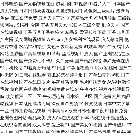
日韩电影
国产尤物视频在线
超碰福利97视屏
91看片入口
日本国产
成人视频
日本日韩欧美在线
黄色资料入口
黄色网三级毛片
最新黄
色av
麻豆影院免费
五月天堂丁香
国产精品水多
福利所导航
三级视
频网站J
51福利影院
丁香五月天av
18日本三级全黄
乱伦天堂
国产
在线短视频
丁香五月丁香婷婷
91精品又
爱豆传媒下载
丁香九月国
产主播
美女网站视频黄
A片com
美女福利在线观看
狼人激情网
伦
理片香港
极品福利导航
黄色三级最新免费
91嫩草国产
午夜成年人
网站
免费国产高清视频
91草莓
丝瓜视频污成人
国产亚洲视品在线
国产玖玖
国产免费毛不卡片
久久无码
国产精品网络
孕妇无码在线
91手机论坛
91视频新地址
91日逼
午夜啪视频
91啪水蜜桃网
国产二
区无码
91日韩在线观看
西瓜影院视频全集
国产孕妇无码视频
国产
在线福利
国产在线日皮片
午夜神马伦理
毛片网站美女
AV福利激情
毛片
黄色网在线播放
91视频免费在线
91午夜在线
福利在线视频导
航
欧美喷潮一区二区
午夜理论片
日本第二片区
国产免费大片
精品
呦视频
日本乱伦高清无码
深夜国产视频
91刺激视频
日本中文字幕
一区
日韩免费精品视频
日本高清v
欧美日韩伦理午夜
91碰超免费
亚洲色图网站
精品欧美
成人AV在线观看
日本a级在线
干露脸熟女
在线观看黄色网
成人抖音
爰上碰91
国产美女91视频
国产情侣片
97
人人看
国产三级视频在线
91免费视频精品
国产精品另类
黄色AV网