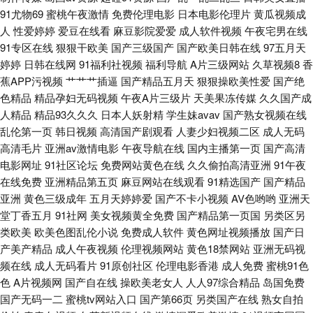
品视频 国产亚洲日本 91嫂子在线 亚洲日逼视频 精品挑选伊人国产 91给我女
91尤物69
蜜桃午夜激情
免费伦理电影
日本电影伦理片
黄瓜视频成
人
性爱婷婷
爱豆在线看
麻豆影院爱爱
成人软件视频
午夜宅男在线
成人 久久伊人视频 91自慰喷水 人妖操伪娘 亚洲超碰青青人人 在线超碰91
91专区在线
狠狠干欧美
国产三级国产
国产欧美日韩在线
97五月天
婷婷
日韩在线网
91福利社视频
福利导航
A片三级网站
久草视频8
香
婷婷四色超碰 日本欧美国产综合 欧美曰曰 欧美被艹 精品第一页 国产tv六区
蕉APP污视频
艹艹艹插逼
国产精品五月天
狠狠操欧美性爱
国产绝
色精品
精品孕妇无码视频
午夜A片三级片
天美果冻传媒
久久国产成
操操人人 91色情影院 97人人草人人爱 91啪啪视频 中文AV三级 成人不卡 伊
人精品
精品93久久久
日本人妖射精
学生妹avav
国产熟女视频在线
乱伦第一页
韩日视频
高清国产剧观看
人妻少妇视频二区
成人无码
高清毛片
亚洲av激情电影
午夜导航在线
国内主播第一页
国产高清
人久久网站 欧美太性交 豆花社区吃瓜 麻豆视频18 护士AV采精AV 五月天超
电影网址
91社区论坛
免费网站黄色在线
久久偷拍高清亚洲
91午夜
在线免费
亚洲精品第五页
麻豆网站在线观看
91精选国产
国产精品
碰在线 欧美男女性生活 91足交网 青青操网 91入口黑丝 国产精品电影 亚洲
亚洲
黄色三级成年
五月天婷婷爱
国产不卡小视频
AV色哟哟
亚洲天
堂丁香五月
91社网
美女视频黄全免费
国产精品第一页国
另类区另
人成人网站在
类欧美
欧美色图乱伦小说
免费成人软件
黄色网址视频播放
国产日
产美产精品
成人午夜视频
伦理视频网站
黄色18禁网站
亚洲无码视
频在线
成人无码看片
91原创社区
伦理电影香港
成人免费
蜜桃91色
色
A片视频网
国产自在线
操欧美老女人
人人97综合精品
岛国免费
国产无码一二
蜜桃tv网站入口
国产第66页
另类国产在线
熟女自拍