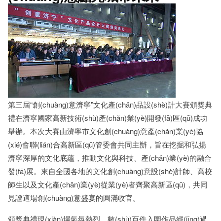
第三屆“創(chuàng)意濟寧”文化產(chǎn)品設(shè)計大賽頒獎典
禮在濟寧國家高新技術(shù)產(chǎn)業(yè)開發(fā)區(qū)成功
舉辦。本次大賽由濟寧市文化創(chuàng)意產(chǎn)業(yè)協
(xié)會聯(lián)合高新區(qū)管委會共同主辦，旨在挖掘和弘揚
濟寧深厚的文化底蘊，推動文化與科技、產(chǎn)業(yè)的融合
發(fā)展。來自全國各地的文化創(chuàng)意設(shè)計師、高校
師生以及文化產(chǎn)業(yè)從業(yè)者齊聚高新區(qū)，共同
見證這場創(chuàng)意盛宴的圓滿收官。
頒獎典禮現(xiàn)場氣氛熱烈，數(shù)百件入圍作品經(jīng)過