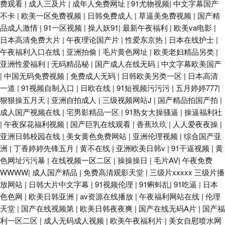
费观看
|
成人三及片
|
成年人免费网址
|
91尤物视频
|
中文字幕国产
不卡
|
欧美一区免费视频
|
日韩免费成人
|
草逼美免费视频
|
国产精
品成人激情
|
91一区视频
|
操人妖91
|
最新午夜福利
|
欧美va电影
|
日本高清免费大片
|
午夜理论国产片
|
性爱东京热
|
日本在线护士
|
午夜福利入口在线
|
亚洲拍偷
|
毛片黄色网址
|
欧美老妇精品另类
|
亚洲性爱福利
|
无码精品秘
|
国产成人在线无码
|
中文字幕欧美国产
|
中国无码免费视频
|
免费成人无码
|
日韩欧美另类一区
|
日本高清
一道
|
91视频自制入口
|
日欧在线
|
91短视频污污污
|
五月婷婷777
|
狠狠操五月天
|
亚洲自拍成人
|
三级视频网站J
|
国产精品拍国产拍
|
成人国产视频在线
|
宅男影精品一区
|
91熟女大操骚逼
|
操逼福利社
|
午夜探花福利视频
|
国产巨乳在线观看
|
香蕉玖玖
|
人人爱夜夜操
|
亚洲日韩校园在线
|
美女黄色免费网站
|
亚洲伦理视频
|
综合国产亚
洲
|
丁香婷婷先锋五月
|
黄不在线
|
亚洲欧美日韩v
|
91干逼视频
|
黄
色网址污污暴
|
在线视频一区二区
|
操操操日
|
毛片AV
|
午夜免费
WWWW
|
成人国产精品
|
免费高清观影天堂
|
三级片xxxxx 三级片播
放网站
|
日韩大片中文字幕
|
91视频伦理
|
91蝌蚪乱
|
91吃逼
|
日本
色色网
|
欧美日韩亚洲
|
av资源在线播放
|
午夜福利网站在线
|
伦理
天堂
|
国产在线视频第
|
欧美日韩夜夜爽
|
国产在线无码A片
|
国产福
利一区二区
|
成人无码成人视频
|
欧美午夜福利片
|
美女自慰喷水网