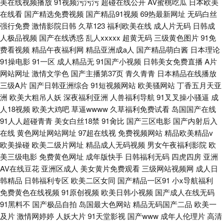
美在线视频播放
91视频污污污
超碰在线公开
AV蜜桃吃瓜
日本欧美
在线看
国产精选免费视频
国产精品91视频
69热最新网址
无码白丝
强行免费
激情影院日韩
久草123
福利欧美在线
成人片无码
日韩成
人极品视频
国产在线诱惑
乱人xxxxx
超黄无码
三级黄色图片
91免
费看视频
精品午夜福利网
精品亚洲成a人
国产精品萌白酱
日本理论
91操电影
91一区
成人精品无
91国产小视频
日韩美女免费直播
A片
网站网址
激情文学色
国产主播第37页
青久青青
日本精品在线播放
三级A片
国产日韩亚洲综合
91短视频网站
欧美骚网站
丁香五月天亚
洲
欧美大粗吊人妖
深夜福利亚洲
人兽福利导航
91叉叉操小骚逼
成
人18视频
欧美大鸡吧
草逼wwww
久草福利免费试看
岛国国产在线
91人人超碰青青
美女白丝18禁
91肏比
国产三区电影
国产内射后入
在线
黄色网址网站网址
97超在线视
免费视频网站
精品欧美精品v
欧美操碰
欧美二级片网址
精品成人无码视频
男女午夜福利影院
欧
美三级电影
免费黄色网址
成年版快手
日韩福利无码
四虎四房
亚洲
AV在线豆花
亚洲区成人
美女黄片免费观看
三级网站视频网
成人日
韩精品
日韩福利专区
欧美二区女同
国产精品一区91
小x导航福利
免费黄色在线视频
91原创视频
欧美日韩小视频
国产成人在线无码
91黑料不
国产极品自拍
岛国最大色网站
精品无码国产二品
欧美一
及片
激情网婷婷
人妖大片
91天堂影视
国产www
成年人伦理片
高清