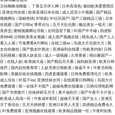
主站蜘蛛池模板：
丁香五月伊人网
|
日本高清色
|
偷拍欧美爱爱西区
|
亚洲女同在线
|
欧美亚洲日本在线
|
成人涩涩小片视频
|
国产精品
视频网址
|
国精色情
|
97韩剧
|
91社区国产
|
国产三级精品三级
|
日本
在线观
|
国产日韩a
|
青草论坛
|
五月天乱伦图
|
极品美女一线天
|
欧
美兽交
|
蜜桃视频网址导航
|
女同迅雷下载
|
91国产牛牛碰
|
四虎影
库8848
|
日韩欧美美女视频
|
成人国产视频在线
|
精东成人
|
国产人人
看人人插
|
可免费看A片网站
|
在线三级av
|
岛国大片岛国大片
|
熟
女自拍偷拍
|
国产熟女91熟女
|
亚洲福利在线看
|
性欧美内射
|
日韩
无码视视
|
泰国人妖皇后
|
成人一级视频
|
久草香蕉
|
萌白酱国产一
区
|
在线人妖
|
欧美操大逼
|
国产精品天天看
|
福利姬亚洲
|
欧美日韩
肏屄
|
国内自拍青青草
|
人妖另类日韩欧美
|
操逼不卡
|
午夜无码电
影网
|
美腿丝袜在线视频
|
四虎直播观看
|
日韩免费看理伦片
|
欧美
成人综合
|
91茄子ios
|
亚洲丝袜女同
|
在线观看日韩网站
|
岛国大片
免费观看
|
第一在线不卡国产
|
超碰免费在线播放
|
日韩伦理电影网
|
国产另类图片
|
丝袜婷婷五月天
|
黄片福利片
|
国产午夜不卡片免
|
欧美成人高清一区
|
午夜成年影院
|
超碰天天看
|
国产女人
|
亚洲五
月丁香综合
|
五月天婷婷爱
|
亚洲日本男人天堂
|
四虎精品免费永久
|
91免费观看
|
亚洲视频在线观看
|
欧美精品视频一区
|
午夜时刻免