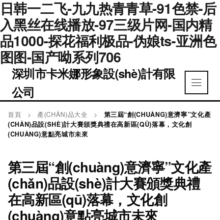
日韩一二飞-九九热青青草-91色禁-后
入黑丝在线播放-97三级片网-国内精
品1000-探花福利极品-伪娘ts-亚洲色
图图-国产呦系列706
深圳市卡米娜形象設(shè)計有限
公司
首頁
>
產(CHǍN)品大全
>
第三屆“創(CHUÀNG)意濟寧”文化產
(CHǍN)品設(SHÈ)計大賽頒獎典禮在高新區(QŪ)落幕，文化創
(CHUÀNG)意點亮城市未來
第三屆“創(chuàng)意濟寧”文化產
(chǎn)品設(shè)計大賽頒獎典禮
在高新區(qū)落幕，文化創
(chuàng)意點亮城市未來