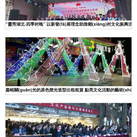
“靈秀湖北·四季村晚” 以新發(fā)展理念助推鄉(xiāng)村文化振興活
嘉峪關(guān)光的原色燈光造型出租租賃 點亮文化活動的藝術(shù)