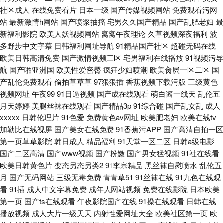
社区成人
在线免费看片
日本一级
国产传媒视频网站
免费观看污网
站
最新激情h网站
国产喷浆抽搐
宅男久久国产精品
国产乱肥老妇
最
新福利影院
欧美人妖视频网站
窝窝午夜理论
久草视频深夜福利
波
多野步中文字幕
日韩福利网址导航
91精品国产社区
超碰无码在线
欧美日韩高清免费
国产激情视频三区
宅男福利在线播放
91视频污导
航
国产啪亚洲国
欧美性爱密臀
疯狂少妇喷潮
欧美肏屄一区二区
国
产乱伦免费观看
偷拍草草草
97狠狠插
香蕉视频下载污版
三级黄色
视频网址
午夜99
91日逼视频
国产成在线观看
萌白酱一线天
乱伦五
月天婷婷
美腿丝袜在线观看
国产精品3p
91综合碰
国产乱女乱
成人
xxxxx
日韩伦理片
91色爱
免费黄色av网址
欧美肥老妇
欧美在线tv
加勒比在线视屏
国产美女在线免费
91香蕉污APP
国产高清自拍一区
第一页草草影院
韩日成人
精品福利
91天堂一区二区
日韩a级电影
国产二区高清
国产www视频
国产粉嫩
国产男女猛视频
91社在线看
欧美日韩黄色片
变态另态另类2
91李宗精品
黑丝袜自慰喷水
乱伦五
月
国产无码网站
三级无毒免费
青青草51
91丝袜在线
91九色在线观
看
91插
成人中文字幕免费
成年人网站视频
免费在线影院
日本欧美
第一页
国产ts在线观看
午夜影院国产在线
91操在线观看
日韩在线
播放视频
成人大片一级天天
内射性爱网址大全
欧美社区第一页
欧