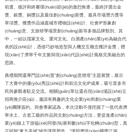
初選、復評和終審環(huán)節(jié)的激烈角逐，最終評選出金
獎、銀獎、銅獎以及最佳創(chuàng)新獎、最具市場潛力獎等
單項獎。獲獎作品涵蓋城市禮物設(shè)計、社會IP形象創
(chuàng)意、文旅研學場景創(chuàng)新等多個品牌類別。其
中，一組以儒家文化、運河文化、白酒產(chǎn)業(yè)為融合代
表的設(shè)計，憑借巧妙地造型與人機交互概念獲評金獎，體
現(xiàn)了濟寧千年文脈與現(xiàn)代設(shè)計風格完美融合的
思路。
典禮期間還專門設(shè)置“創(chuàng)意燈塔”主題展覽，展示
了大賽中的優(yōu)秀設(shè)計和前沿文化IP成果，吸引眾多市
民與參觀者駐足交流。相關(guān)單位還在現(xiàn)場設(shè)立
招商推介區(qū)，邀請有興趣的文化企業(yè)和創(chuàng)業
(yè)團隊簽約。與會專家認為，本次活動不僅挖掘了一批代表濟
寧水土、古老工藝的作品與文創(chuàng)方法，更促進產(chǎn)
業(yè)鏈上下游協(xié)同發(fā)展和數(shù)字化轉(zhuǎn)型，真
正賦能“東方圣城”城市課題塑造、“漢韻濟現(xiàn)國學江湖