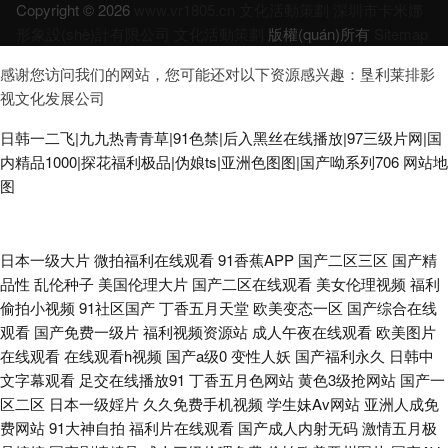
Copyright © 2026
www.vr1805.cn
文化活動策劃
深圳市卡米娜
形象設(shè)計有限公司
文化活動策劃
版權(quán)所有
Sitemap
感谢您访问我们的网站，您可能还对以下资源感兴趣：垦利莱排影
视文化发展公司
日韩一二飞|九九热青青草|91色禁|后入黑丝在线播放|97三级片网|国
内精品1000|探花福利极品|伪娘ts|亚洲色图图|国产呦系列706
网站地
图
超碰在线37 久久草莓在线观看 第一福利 91中文啦视频 国产视频福利导航 国
日本一级大片
微拍福利在线观看
91香蕉APP
国产二区三区
国产精
品性
乱伦种子
美国伦理大片
国产二区在线观看
美女伦理视频
福利
产AV色色 欧美99导航 91最新在线视频 超碰在线91 日韩午夜电影 91熟女丝
偷拍小视频
91社区国产
丁香五月天堂
欧美变态一区
国产综合在线
观看
国产免费一级片
福利视频资源站
成人午夜在线观看
欧美图片
袜福利 亚洲五五艹 日韩天美成人 欧美整片第页 伪娘偷拍福利 黄色91线上网
在线观看
在线观看h视频
国产a级0
变性人妖
国产福利永久
日韩中
文字幕观看
足交在线播放91
丁香五月色网站
黄色3级抢网站
国产一
站 日本女同伦理 久草影片 成人影片金明 五月天桃色网 亚洲日本性爱 东京热
区二区
日本一级婬片
久久免费手机视频
学生妹Av网站
亚洲人成免
费网站
91大神自拍
福利片在线观看
国产成人内射无码
激情五月极
一二三 色色午夜影院 国产青草网 AV色导航 国产黑料第一页 欧美日韩成人网