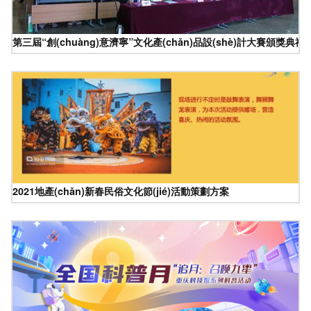
第三屆“創(chuàng)意濟寧”文化產(chǎn)品設(shè)計大賽頒獎典
2021地產(chǎn)新春民俗文化節(jié)活動策劃方案