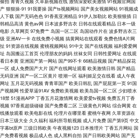
偷拍
青青久视频
久草新视频在线
激情深爱欧美激情
91视频官网国
产
狠狠操-91
91我要操
国产ts视频网站
国产美女视频网站
91视频成
人下载
国产无码色色
91香蕉亚洲精品
91伊人加勒比
欧美狠狠插
日
韩精品高清
黄色av网
日本波多野吉衣
日韩在线观看精品
日本一级
电影
久草网页
97免费艹
岛国一区二区
岛国动作片在
波多野吉衣三
级
亚洲AV一卡
在线免费小视频
搞黄网站在线观看
免费色情A片网
扯
91资源在线视频
蜜桃视频网站
91中文
国产在线视频
福利爱爱网
址
岛国搬运工首页
伦理朋友的妈妈
丝袜女同
日韩性爱网址
在线观
看日本黄
亚洲国产第一网站
国产99不卡
66精品视频
国产精品探花
一区
成人免费国产大片
国产在线网址观看
欧美激情日韩
国产精品
无码亚洲
国产一区二区黄片
喷潮一区
福利姬足交在线看
成人午夜
网址
五月花无码视频
青青草国产
欧美日韩乱
国产屁屁第一页
91国
产视频网
性爱草逼91AV
免费欧美视频
欧美岛国一区二区
少妇喷水
18禁
51漫画APP
丁香五月花激情网
欧美爱爱tv视频
免费五月丁香
视频
97香蕉超级碰碰
国产免费看二区
三级黄色片网站
综合网黄
在
线播放观看
欧美电影在线
伦理片在哪里看
蜜桃午夜网
久草资源在
日本三级大全
久久福利
福利所导航视频
成人片免费
国产第9页
中文
字幕bt原声
三级日韩欧美
午夜视频123
日本推理片
丁香五月网站
国
产免费看视频
极品成人色
成人黑料自拍
国产日韩欧美网站
国产无