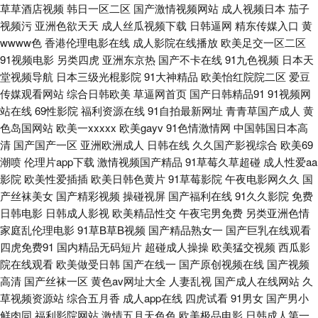
影院 人人操天天操 足交丝袜在线视频 欧美区另类 黑丝逼白浆 91交配视频
草草酒店视频
韩日一区二区
国产激情视频网站
成人视频日本
茄子
视频污
亚洲色欲天天
成人丝瓜视频下载
日韩逼网
精东传媒入口
黄
91社一区二区 91c在线 天天骚天天操 99热8 黄色小网站 丁香av第一页 亚洲
wwww色
香港伦理电影在线
成人影院在线播放
欧美足交一区二区
91视频电影
另类四虎
亚洲东京热
国产不卡在线
91九色视频
日本天
性爱区第四页 色色欧美人妖 国产午夜艹逼 韩日一本 欧美另类TV 91免费观
堂视频导航
日本三级光棍影院
91大神精品
欧美怡红院院二区
爱豆
传媒观看网站
综合日韩欧美
草逼网首页
国产日韩精品91
91视频网
国产熟妇久久 91在钱视频 日韩欧美黄色 狠狠狠日狠狠日 久久综合av 51视
站在线
69性影院
福利资源在线
91自拍最新网址
青青草国产成人
黄
色岛国网站
欧美一xxxxx
欧美gayv
91色情激情网
中国韩国日本高
清
国产国产一区
亚洲欧洲成人
日韩在线
久久国产影视综合
欧美69
屏 性交14p 欧美00 亚洲色图少妇 中文字幕日本熟女 99re欧美精品 自拍第四
潮喷
伦理片app下载
激情视频国产精品
91草莓久草超碰
成人性爱aa
影院
欧美性爱插插
欧美日韩色黄片
91草莓影院
午夜电影网久久
国
页 国产欧美偷日韩 亚洲资源网站 免费看欧美日逼的 俺去也最新 日本欧美色
产丝袜美女
国产精彩视频
操碰视屏
国产福利在线
91久久影院
免费
日韩电影
日韩成人影视
欧美精品性交
午夜宅男免费
另类亚洲色情
精品国产九九九 91熊猫tv网页 国产A级无毛 香蕉视屏 五月花性视 超碰人人
家庭乱伦理电影
91草B草B视频
国产精品熟女一
国产巨乳在线观看
四虎免费91
国内精品无码短片
超碰成人操操
欧美猛交视频
西瓜影
超碰 超碰玖玖 91次元网页登录 午夜福利A片官网 俺去啦啦电影网 偷拍伊人
院在线观看
欧美做受日韩
国产在线一
国产原创视频在线
国产视频
高清
国产丝袜一区
黄色av网址大全
人妻乱视
国产成人在线网站
久
人人妻人人爱 欧美性生交美女 老湿影院体验区 91人人操操 欧美性免一区 亚
草视频资源站
综合五月香
成人app在线
四虎试看
91男女
国产男小
鲜肉同
福利影院网站
激情五月天色色
欧美极品电影
日韩成人第一